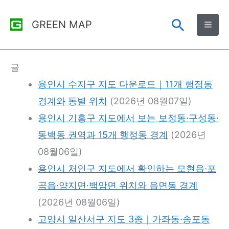
콘
검
GREEN MAP
텐
츠
색
로
글
건
용인시 수지구 지도 다운로드｜11개 행정동
너
경계와 동별 위치
(2026년 08월07일)
뛰
용인시 기흥구 지도에서 보는 보정동·구성동·
기
동백동 권역과 15개 행정동 경계
(2026년
08월06일)
용인시 처인구 지도에서 확인하는 모현읍·포
곡읍·양지면·백암면 위치와 읍면동 경계
(2026년 08월06일)
고양시 일산서구 지도 3종｜가좌동·송포동