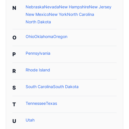
Nebraska
Nevada
New Hampshire
New Jersey
N
New Mexico
New York
North Carolina
North Dakota
Ohio
Oklahoma
Oregon
O
Pennsylvania
P
Rhode Island
R
South Carolina
South Dakota
S
Tennessee
Texas
T
Utah
U