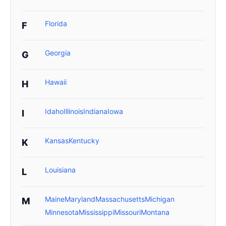
Florida
F
Georgia
G
Hawaii
H
Idaho
Illinois
Indiana
Iowa
I
Kansas
Kentucky
K
Louisiana
L
Maine
Maryland
Massachusetts
Michigan
M
Minnesota
Mississippi
Missouri
Montana