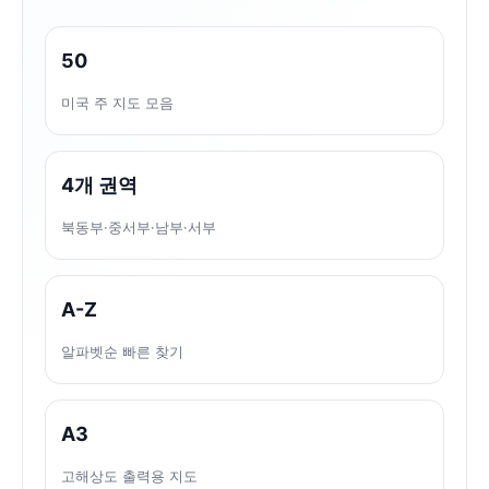
50
미국 주 지도 모음
4개 권역
북동부·중서부·남부·서부
A-Z
알파벳순 빠른 찾기
A3
고해상도 출력용 지도