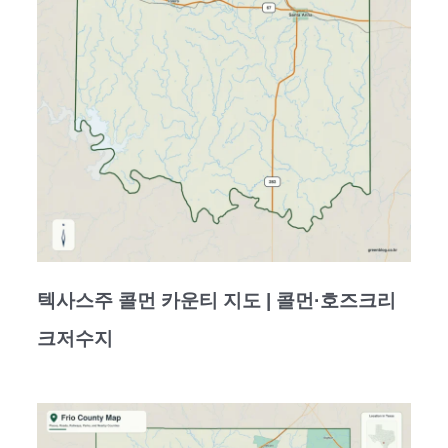
텍사스주 콜먼 카운티 지도 | 콜먼·호즈크리
크저수지