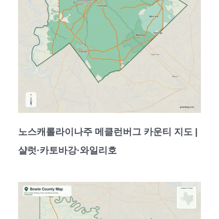
노스캐롤라이나주 메클런버그 카운티 지도 |
샬럿·카토바강·와일리호