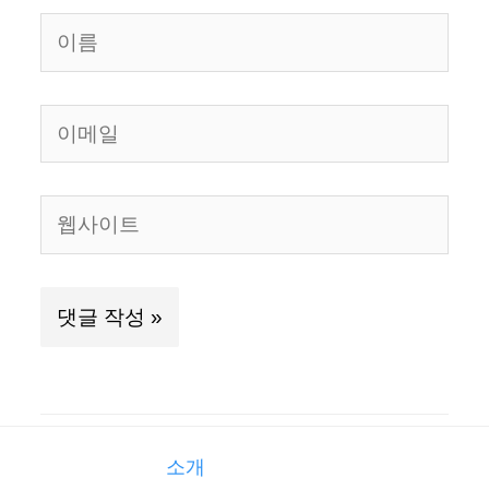
이
름
이
메
일
웹
사
이
트
소개