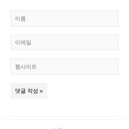
이
름
이
메
일
웹
사
이
트