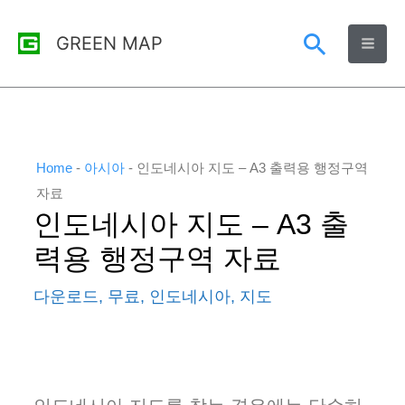
콘
검
GREEN MAP
텐
츠
색
로
건
너
Home
-
아시아
-
인도네시아 지도 – A3 출력용 행정구역
뛰
자료
인도네시아 지도 – A3 출
기
력용 행정구역 자료
다운로드
,
무료
,
인도네시아
,
지도