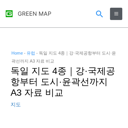
콘
검
GREEN MAP
텐
츠
색
로
건
너
Home
-
유럽
-
독일 지도 4종｜강·국제공항부터 도시·윤
뛰
곽선까지 A3 자료 비교
독일 지도 4종｜강·국제공
기
항부터 도시·윤곽선까지
A3 자료 비교
지도