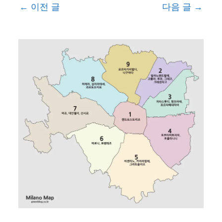
←
이전 글
다음 글
→