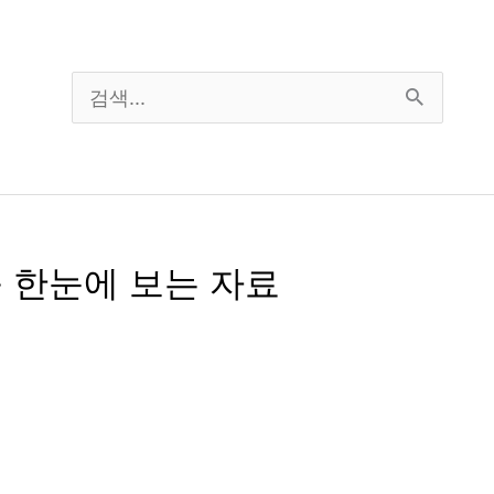
검
색
대
상
를 한눈에 보는 자료