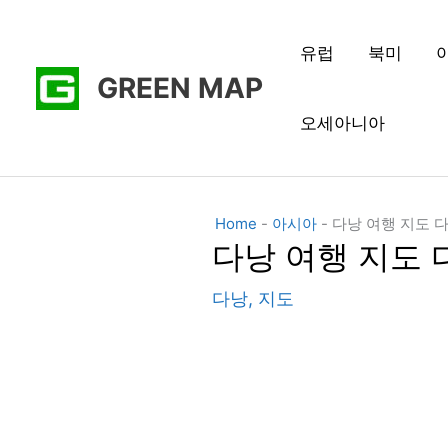
콘
텐
유럽
북미
GREEN MAP
츠
로
오세아니아
건
너
뛰
Home
-
아시아
-
다낭 여행 지도 
기
다낭 여행 지도 
다낭
,
지도