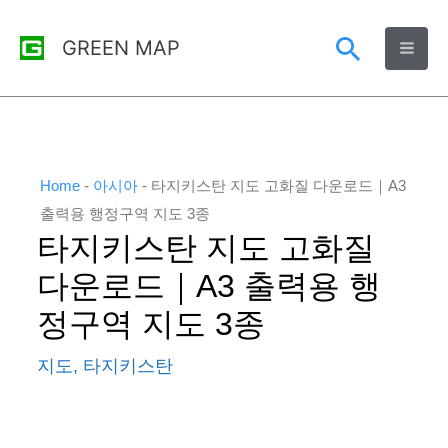
콘
검
GREEN MAP
텐
츠
색
로
건
너
Home
-
아시아
-
타지키스탄 지도 고화질 다운로드｜A3
뛰
출력용 행정구역 지도 3종
타지키스탄 지도 고화질
기
다운로드｜A3 출력용 행
정구역 지도 3종
지도
,
타지키스탄