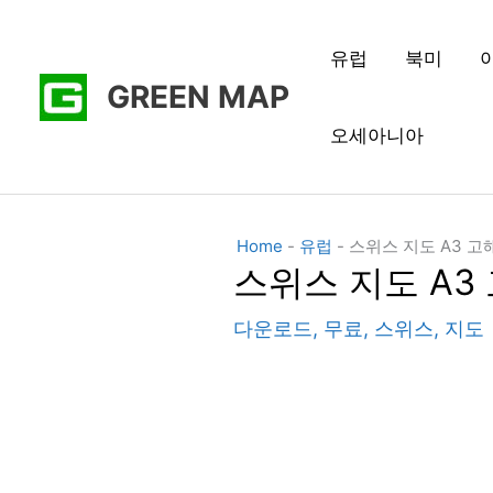
콘
텐
유럽
북미
GREEN MAP
츠
로
오세아니아
건
너
뛰
Home
-
유럽
-
스위스 지도 A3 고
기
스위스 지도 A3
다운로드
,
무료
,
스위스
,
지도