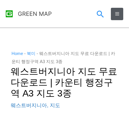
콘
검
GREEN MAP
텐
츠
색
로
건
너
Home
-
북미
-
웨스트버지니아 지도 무료 다운로드 | 카
뛰
운티 행정구역 A3 지도 3종
웨스트버지니아 지도 무료
기
다운로드 | 카운티 행정구
역 A3 지도 3종
웨스트버지니아
,
지도