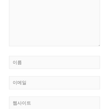
입
력
하
세
요...
이
름
이
메
일
웹