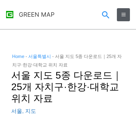
콘
검
GREEN MAP
텐
츠
색
로
건
너
Home
-
서울특별시
-
서울 지도 5종 다운로드｜25개 자
뛰
치구·한강·대학교 위치 자료
서울 지도 5종 다운로드｜
기
25개 자치구·한강·대학교
위치 자료
서울
,
지도