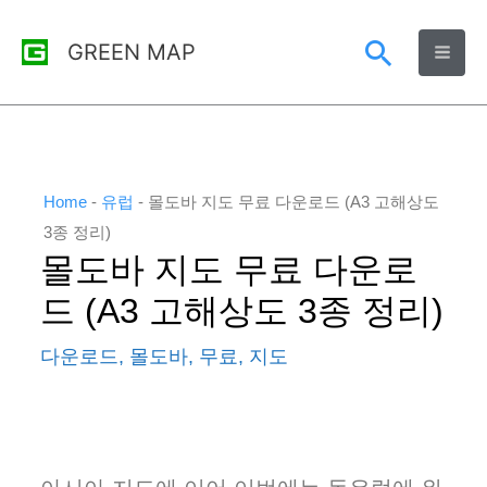
콘
검
GREEN MAP
텐
츠
색
로
건
너
Home
-
유럽
-
몰도바 지도 무료 다운로드 (A3 고해상도
뛰
3종 정리)
몰도바 지도 무료 다운로
기
드 (A3 고해상도 3종 정리)
다운로드
,
몰도바
,
무료
,
지도