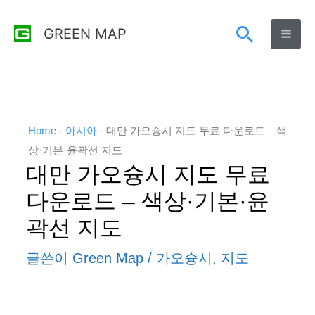
콘
검
GREEN MAP
텐
츠
색
로
건
너
Home
-
아시아
-
대만 가오슝시 지도 무료 다운로드 – 색
뛰
상·기본·윤곽선 지도
대만 가오슝시 지도 무료
기
다운로드 – 색상·기본·윤
곽선 지도
글쓴이
Green Map
/
가오슝시
,
지도