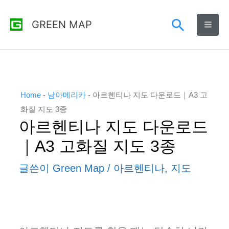
콘
검
GREEN MAP
텐
츠
색
로
건
너
Home
-
남아메리카
-
아르헨티나 지도 다운로드｜A3 고
뛰
화질 지도 3종
아르헨티나 지도 다운로드
기
｜A3 고화질 지도 3종
글쓴이
Green Map
/
아르헨티나
,
지도