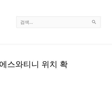
검
색
대
상
·에스와티니 위치 확