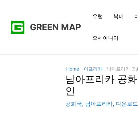
콘
텐
유럽
북미
GREEN MAP
츠
로
오세아니아
건
너
뛰
Home
-
아프리카
-
남아프리카 공화
기
남아프리카 공화
인
공화국
,
남아프리카
,
다운로드