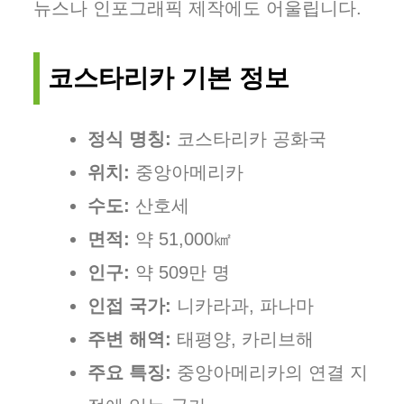
뉴스나 인포그래픽 제작에도 어울립니다.
코스타리카 기본 정보
정식 명칭:
코스타리카 공화국
위치:
중앙아메리카
수도:
산호세
면적:
약 51,000㎢
인구:
약 509만 명
인접 국가:
니카라과, 파나마
주변 해역:
태평양, 카리브해
주요 특징:
중앙아메리카의 연결 지