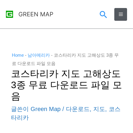
콘
검
GREEN MAP
텐
츠
색
로
건
너
Home
-
남아메리카
-
코스타리카 지도 고해상도 3종 무
뛰
료 다운로드 파일 모음
코스타리카 지도 고해상도
기
3종 무료 다운로드 파일 모
음
글쓴이
Green Map
/
다운로드
,
지도
,
코스
타리카