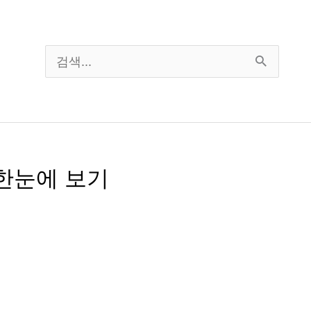
검
색
대
상
한눈에 보기