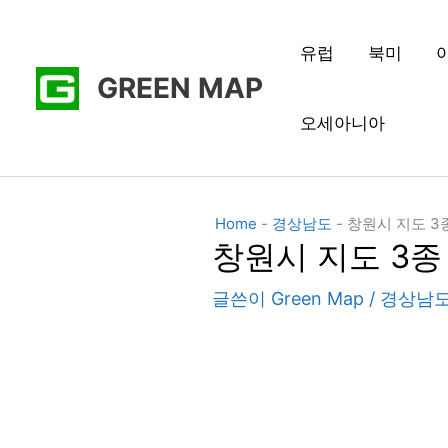
콘
텐
유럽
북미
GREEN MAP
츠
로
오세아니아
건
너
뛰
Home
-
경상남도
-
창원시 지도 
기
창원시 지도 3
글쓴이
Green Map
/
경상남