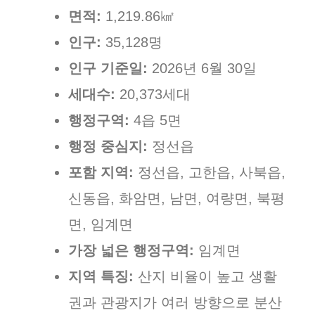
면적:
1,219.86㎢
인구:
35,128명
인구 기준일:
2026년 6월 30일
세대수:
20,373세대
행정구역:
4읍 5면
행정 중심지:
정선읍
포함 지역:
정선읍, 고한읍, 사북읍,
신동읍, 화암면, 남면, 여량면, 북평
면, 임계면
가장 넓은 행정구역:
임계면
지역 특징:
산지 비율이 높고 생활
권과 관광지가 여러 방향으로 분산