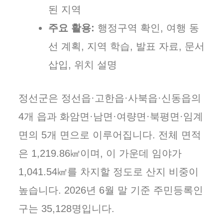
된 지역
주요 활용:
행정구역 확인, 여행 동
선 계획, 지역 학습, 발표 자료, 문서
삽입, 위치 설명
정선군은 정선읍·고한읍·사북읍·신동읍의
4개 읍과 화암면·남면·여량면·북평면·임계
면의 5개 면으로 이루어집니다. 전체 면적
은 1,219.86㎢이며, 이 가운데 임야가
1,041.54㎢를 차지할 정도로 산지 비중이
높습니다. 2026년 6월 말 기준 주민등록인
구는 35,128명입니다.