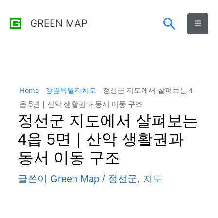
콘
검
GREEN MAP
텐
츠
색
로
건
너
Home
-
강원특별자치도
-
정선군 지도에서 살펴보는 4
뛰
읍 5면｜산악 생활권과 동서 이동 구조
정선군 지도에서 살펴보는
기
4읍 5면｜산악 생활권과
동서 이동 구조
글쓴이
Green Map
/
정선군
,
지도