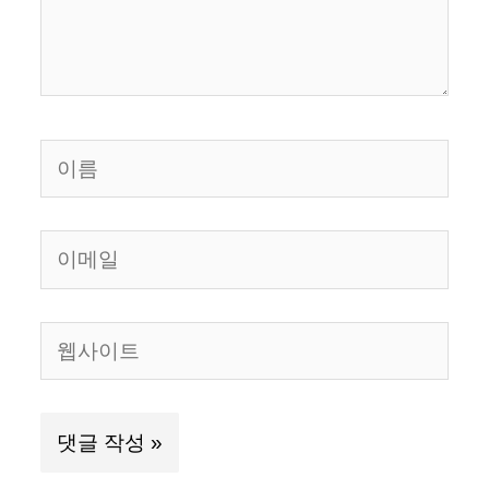
세
요...
이
름
이
메
일
웹
사
이
트