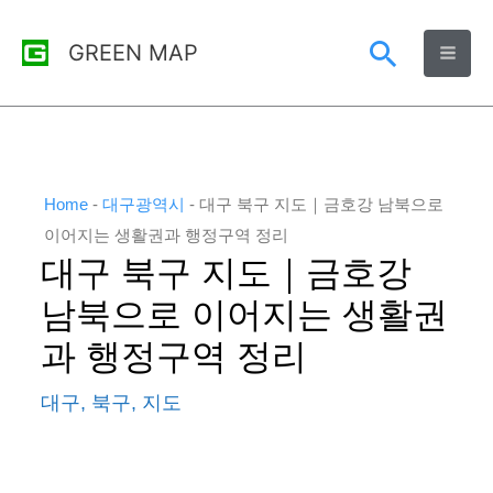
콘
검
GREEN MAP
텐
츠
색
로
건
너
Home
-
대구광역시
-
대구 북구 지도｜금호강 남북으로
뛰
이어지는 생활권과 행정구역 정리
대구 북구 지도｜금호강
기
남북으로 이어지는 생활권
과 행정구역 정리
대구
,
북구
,
지도