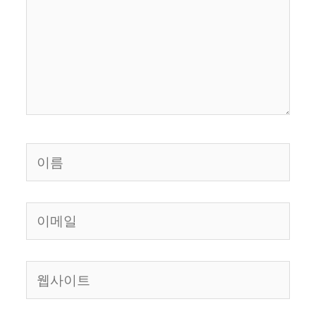
력
하
세
요...
이
름
이
메
일
웹
사