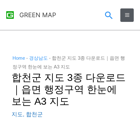
콘
검
GREEN MAP
텐
츠
색
로
건
너
Home
-
경상남도
-
합천군 지도 3종 다운로드｜읍면 행
뛰
정구역 한눈에 보는 A3 지도
합천군 지도 3종 다운로드
기
｜읍면 행정구역 한눈에
보는 A3 지도
지도
,
합천군