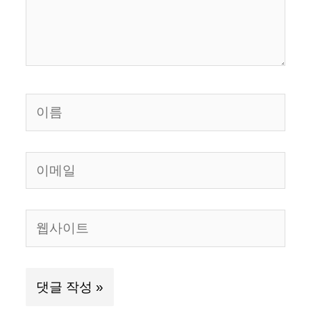
세
요...
이
름
이
메
일
웹
사
이
트