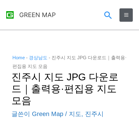
콘
검
GREEN MAP
텐
츠
색
로
건
너
Home
-
경상남도
-
진주시 지도 JPG 다운로드｜출력용·
뛰
편집용 지도 모음
진주시 지도 JPG 다운로
기
드｜출력용·편집용 지도
모음
글쓴이
Green Map
/
지도
,
진주시