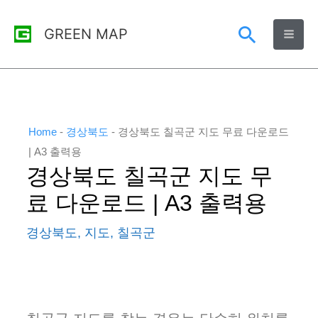
콘
검
GREEN MAP
텐
츠
색
로
건
너
Home
-
경상북도
-
경상북도 칠곡군 지도 무료 다운로드
뛰
| A3 출력용
경상북도 칠곡군 지도 무
기
료 다운로드 | A3 출력용
경상북도
,
지도
,
칠곡군