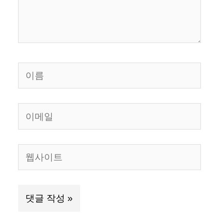
세
요...
이
름
이
메
일
웹
사
이
트