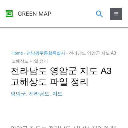
콘
검
GREEN MAP
텐
츠
색
로
건
너
Home
-
전남광주통합특별시
-
전라남도 영암군 지도 A3
뛰
고해상도 파일 정리
전라남도 영암군 지도 A3
기
고해상도 파일 정리
영암군
,
전라남도
,
지도