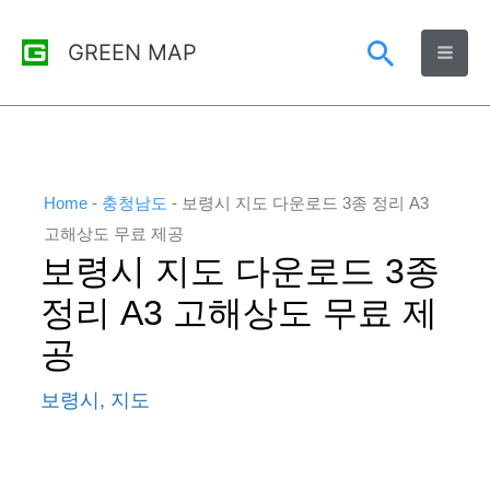
콘
검
GREEN MAP
텐
츠
색
로
건
너
Home
-
충청남도
-
보령시 지도 다운로드 3종 정리 A3
뛰
고해상도 무료 제공
보령시 지도 다운로드 3종
기
정리 A3 고해상도 무료 제
공
보령시
,
지도