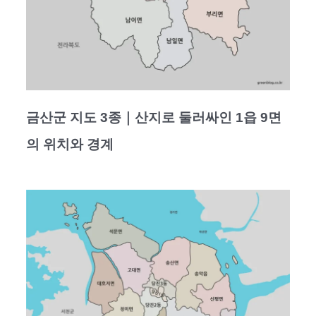
금산군 지도 3종｜산지로 둘러싸인 1읍 9면
의 위치와 경계