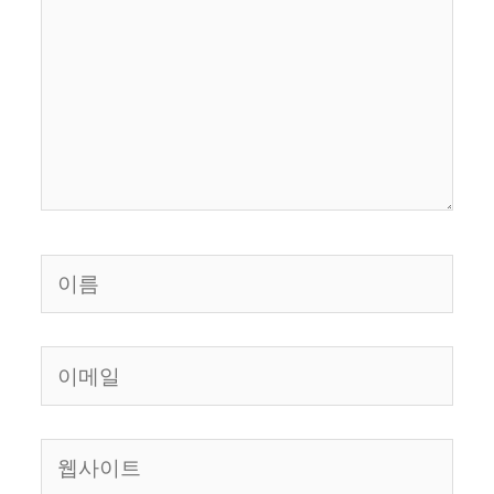
입
력
하
세
요...
이
름
이
메
일
웹