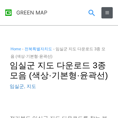
콘
검
GREEN MAP
텐
츠
색
로
건
너
Home
-
전북특별자치도
-
임실군 지도 다운로드 3종 모
뛰
음 (색상·기본형·윤곽선)
임실군 지도 다운로드 3종
기
모음 (색상·기본형·윤곽선)
임실군
,
지도