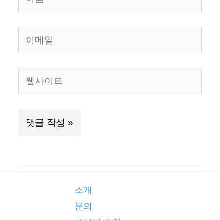
름
이
메
일
웹
사
이
트
소개
문의