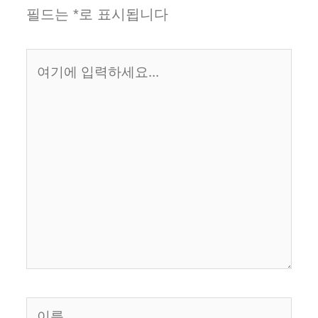
필드는
*
로 표시됩니다
여
기
에
입
력
하
세
요...
이