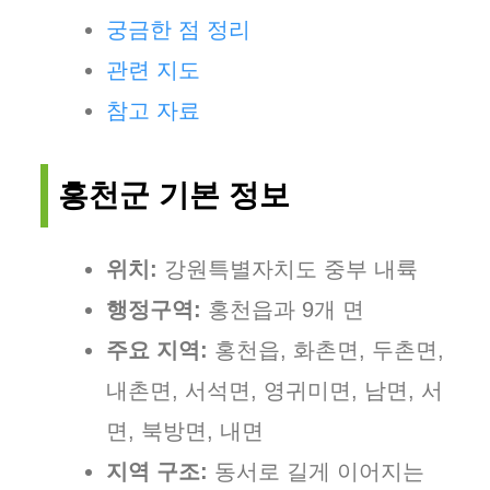
궁금한 점 정리
관련 지도
참고 자료
홍천군 기본 정보
위치:
강원특별자치도 중부 내륙
행정구역:
홍천읍과 9개 면
주요 지역:
홍천읍, 화촌면, 두촌면,
내촌면, 서석면, 영귀미면, 남면, 서
면, 북방면, 내면
지역 구조:
동서로 길게 이어지는