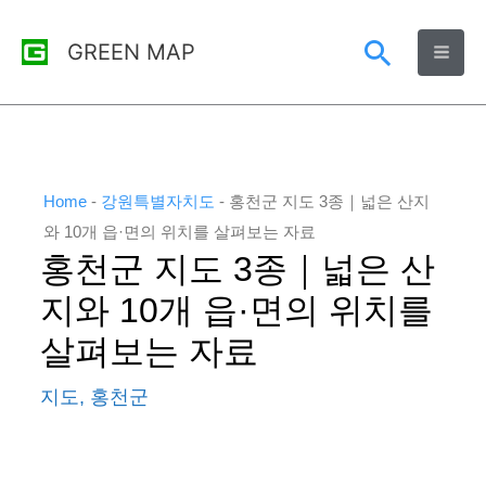
콘
검
GREEN MAP
텐
츠
색
로
건
너
Home
-
강원특별자치도
-
홍천군 지도 3종｜넓은 산지
뛰
와 10개 읍·면의 위치를 살펴보는 자료
홍천군 지도 3종｜넓은 산
기
지와 10개 읍·면의 위치를
살펴보는 자료
지도
,
홍천군