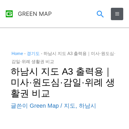
콘
검
GREEN MAP
텐
츠
색
로
건
너
Home
-
경기도
-
하남시 지도 A3 출력용｜미사·원도심·
뛰
감일·위례 생활권 비교
하남시 지도 A3 출력용｜
기
미사·원도심·감일·위례 생
활권 비교
글쓴이
Green Map
/
지도
,
하남시