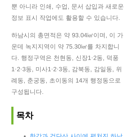
뿐 아니라 인쇄, 수업, 문서 삽입과 새로운
정보 표시 작업에도 활용할 수 있습니다.
하남시의 총면적은 약 93.04㎢이며, 이 가
운데 녹지지역이 약 75.30㎢를 차지합니
다. 행정구역은 천현동, 신장1·2동, 덕풍
1·2·3동, 미사1·2·3동, 감북동, 감일동, 위
례동, 춘궁동, 초이동의 14개 행정동으로
구성됩니다.
목차
한강과 검단산 사이에 펼쳐진 하남