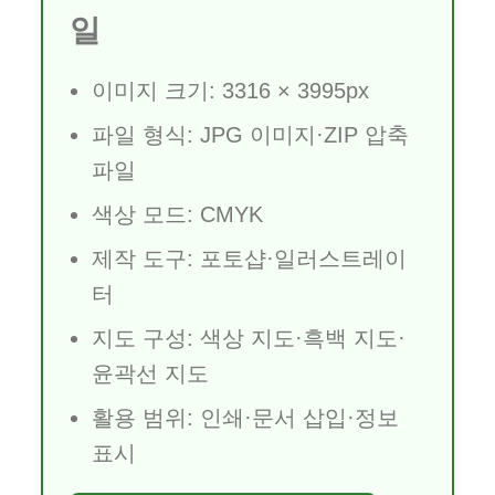
일
이미지 크기: 3316 × 3995px
파일 형식: JPG 이미지·ZIP 압축
파일
색상 모드: CMYK
제작 도구: 포토샵·일러스트레이
터
지도 구성: 색상 지도·흑백 지도·
윤곽선 지도
활용 범위: 인쇄·문서 삽입·정보
표시