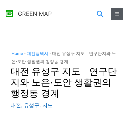
콘
검
GREEN MAP
텐
츠
색
로
건
너
Home
-
대전광역시
-
대전 유성구 지도｜연구단지와 노
뛰
은·도안 생활권의 행정동 경계
대전 유성구 지도｜연구단
기
지와 노은·도안 생활권의
행정동 경계
대전
,
유성구
,
지도