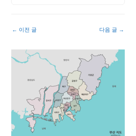
←
이전 글
다음 글
→