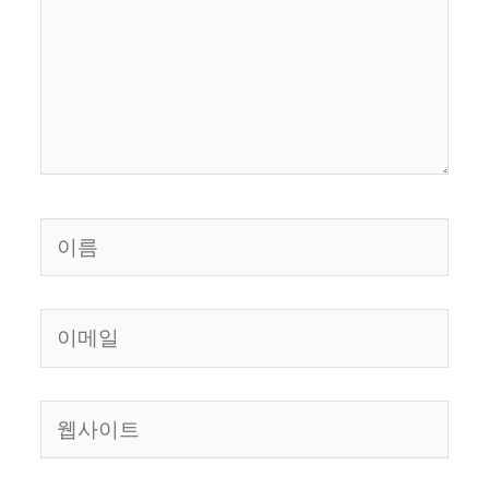
력
하
세
요...
이
름
이
메
일
웹
사