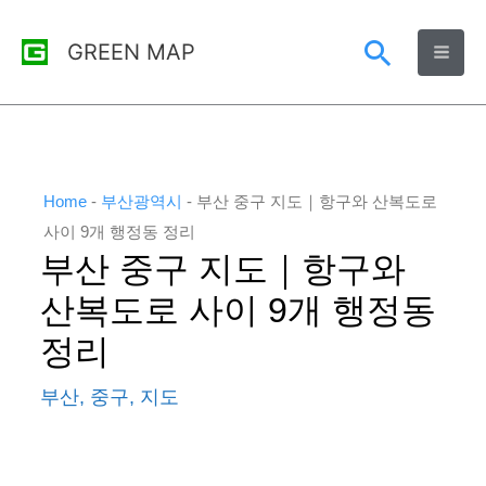
콘
검
GREEN MAP
텐
츠
색
로
건
너
Home
-
부산광역시
-
부산 중구 지도｜항구와 산복도로
뛰
사이 9개 행정동 정리
부산 중구 지도｜항구와
기
산복도로 사이 9개 행정동
정리
부산
,
중구
,
지도