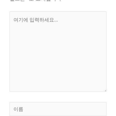
여
기
에
입
력
하
세
요...
이