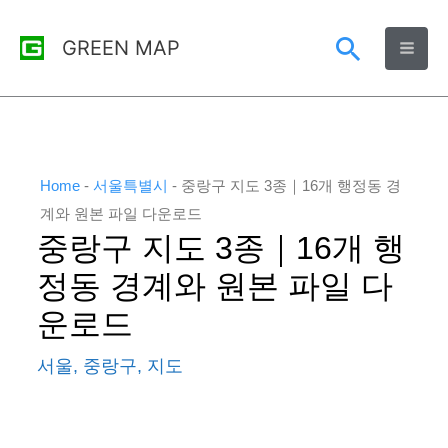
콘
검
GREEN MAP
텐
츠
색
로
건
너
Home
-
서울특별시
-
중랑구 지도 3종｜16개 행정동 경
뛰
계와 원본 파일 다운로드
중랑구 지도 3종｜16개 행
기
정동 경계와 원본 파일 다
운로드
서울
,
중랑구
,
지도