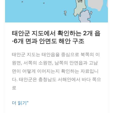
종
정
리
A3
태안군 지도에서 확인하는 2개 읍
고
·6개 면과 안면도 해안 구조
해
상
태안군 지도는 태안읍을 중심으로 북쪽의 이
도
원면, 서쪽의 소원면, 남쪽의 안면읍과 고남
무
면이 어떻게 이어지는지 확인하는 자료입니
료
다. 태안군은 충청남도 서해안에서 바다 쪽으
제
로
공
태
더 읽기"
안