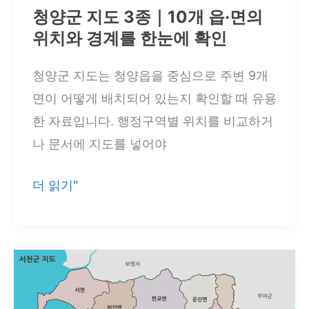
청양군 지도 3종｜10개 읍·면의
백
위치와 경계를 한눈에 확인
·
윤
청양군 지도는 청양읍을 중심으로 주변 9개
곽
면이 어떻게 배치되어 있는지 확인할 때 유용
선
한 자료입니다. 행정구역별 위치를 비교하거
자
나 문서에 지도를 넣어야
료
비
청
더 읽기"
교
양
군
지
도
3