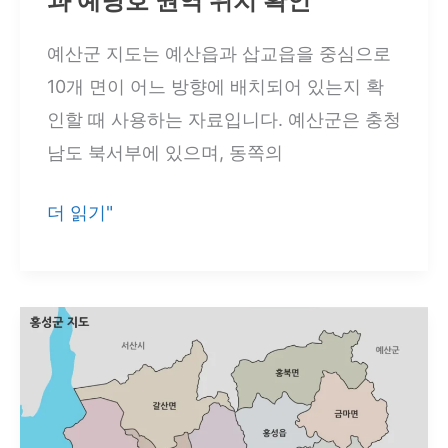
과 예당호 권역 위치 확인
개
면
예산군 지도는 예산읍과 삽교읍을 중심으로
과
10개 면이 어느 방향에 배치되어 있는지 확
안
인할 때 사용하는 자료입니다. 예산군은 충청
면
남도 북서부에 있으며, 동쪽의
도
해
예
더 읽기"
안
산
구
군
조
지
도
3
종
｜