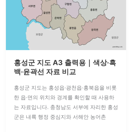
예
산
읍
·
삽
교
홍성군 지도 A3 출력용｜색상·흑
읍
백·윤곽선 자료 비교
과
예
홍성군 지도는 홍성읍·광천읍·홍북읍을 비롯
당
한 읍·면의 위치와 경계를 확인할 때 사용하
호
는 자료입니다. 충청남도 서부에 자리한 홍성
권
군은 내륙 행정 중심지와 서해안 농어촌
역