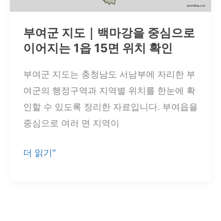
서
해
부여군 지도｜백마강을 중심으로
안
이어지는 1읍 15면 위치 확인
을
잇
부여군 지도는 충청남도 서남부에 자리한 부
는
여군의 행정구역과 지역별 위치를 한눈에 확
2
인할 수 있도록 정리한 자료입니다. 부여읍을
읍
중심으로 여러 면 지역이
11
면
부
더 읽기"
확
여
인
군
지
도