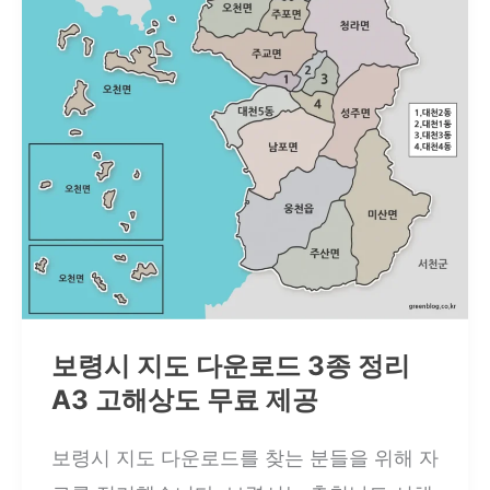
도
다
운
로
드
｜
17
개
읍
·
보령시 지도 다운로드 3종 정리
면
A3 고해상도 무료 제공
·
동
보령시 지도 다운로드를 찾는 분들을 위해 자
경