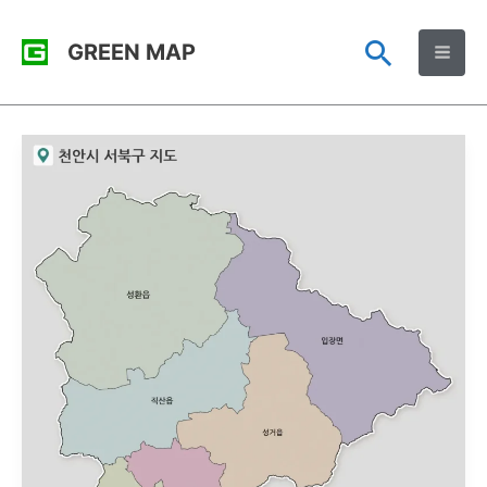
콘
검
GREEN MAP
텐
츠
색
로
건
너
뛰
기