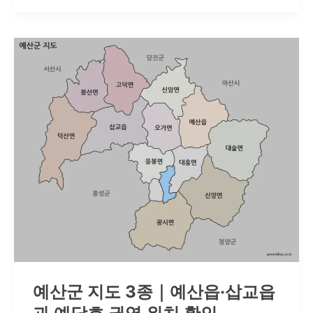
군
지
도
에
서
확
인
하
는
2
개
읍
예산군 지도 3종｜예산읍·삽교읍
·6