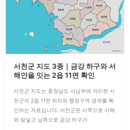
종
｜
10
개
읍
·
면
서천군 지도 3종｜금강 하구와 서
의
해안을 잇는 2읍 11면 확인
위
서천군 지도는 충청남도 서남부에 자리한 서
치
천군의 2읍 11면 위치와 행정구역 경계를 확
와
인하는 자료입니다. 서천군은 서쪽으로 서해
경
와 맞닿고 남쪽으로 금강 하구가
계
를