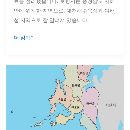
료를 정리했습니다. 보령시는 충청남도 서해
계
안에 위치한 지역으로, 대천해수욕장과 여러
와
섬 지역으로 잘 알려져 있습니다.
도
보
심
더 읽기"
령
·
시
외
지
곽
도
권
다
역
운
정
로
리
드
3