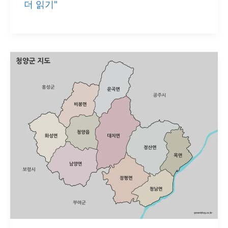
홍
더 읽기"
위
성
치
군
확
지
인
도
A3
출
력
용
｜
색
상
·
흑