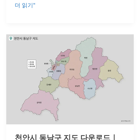
천
더 읽기"
안
시
서
북
구
지
도
3
종
｜
14
개
천안시 동남구 지도 다운로드｜
읍