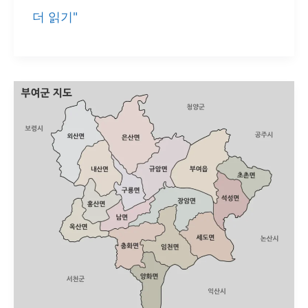
서
더 읽기"
한
천
눈
군
에
지
확
도
인
3
종
｜
금
강
하
구
와