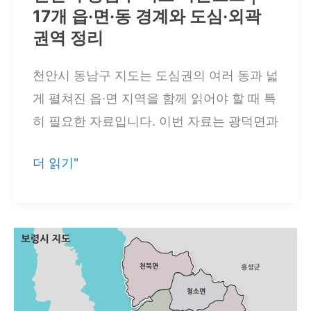
17개 읍·면·동 경계와 도심·외곽
·
권역 정리
면
·
천안시 동남구 지도는 도심권의 여러 동과 넓
동
게 펼쳐진 읍·면 지역을 함께 읽어야 할 때 특
과
히 필요한 자료입니다. 이번 자료는 광덕면과
북
부
천
더 읽기"
생
안
활
시
권
동
한
남
눈
구
에
지