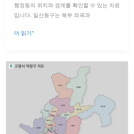
동
행정동의 위치와 경계를 확인할 수 있는 자료
·
입니다. 일산동구는 북부 외곽과
주
엽
고
더 읽기"
동
양
까
시
지
일
행
산
정
동
동
구
경
지
계
도
정
3
리
종