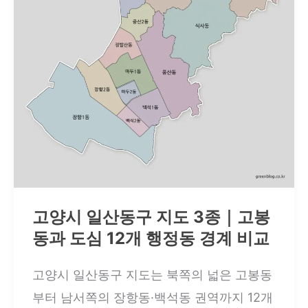
와
종
읍
｜
면
가
동
좌
경
동
계
·
송
포
동
고양시 일산동구 지도 3종｜고봉
부
동과 도심 12개 행정동 경계 비교
터
탄
고양시 일산동구 지도는 북쪽의 넓은 고봉동
현
부터 남서쪽의 장항동·백석동 권역까지 12개