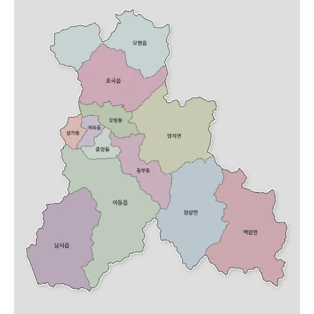
구
지
도
에
서
보
는
보
정
동
·
구
성