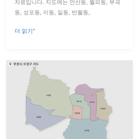
자료입니다. 지도에는 안산동, 월피동, 부곡
동, 성포동, 이동, 일동, 반월동,
안
더 읽기"
산
시
상
록
구
지
도
3
종
｜