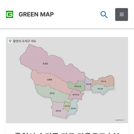
콘
검
GREEN MAP
텐
츠
색
로
건
너
뛰
기