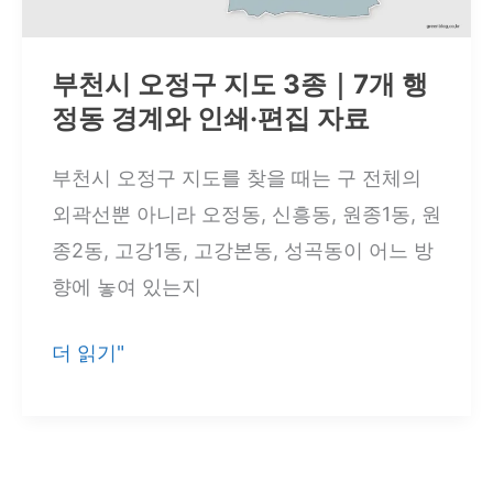
13
개
부천시 오정구 지도 3종｜7개 행
행
정동 경계와 인쇄·편집 자료
정
동
부천시 오정구 지도를 찾을 때는 구 전체의
경
외곽선뿐 아니라 오정동, 신흥동, 원종1동, 원
계
종2동, 고강1동, 고강본동, 성곡동이 어느 방
와
향에 놓여 있는지
지
명
부
더 읽기"
확
천
인
시
오