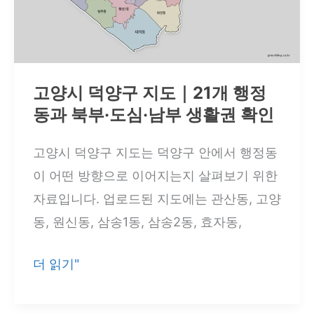
｜
고
봉
동
고양시 덕양구 지도｜21개 행정
과
동과 북부·도심·남부 생활권 확인
도
고양시 덕양구 지도는 덕양구 안에서 행정동
심
이 어떤 방향으로 이어지는지 살펴보기 위한
12
자료입니다. 업로드된 지도에는 관산동, 고양
개
동, 원신동, 삼송1동, 삼송2동, 효자동,
행
정
고
더 읽기"
동
양
경
시