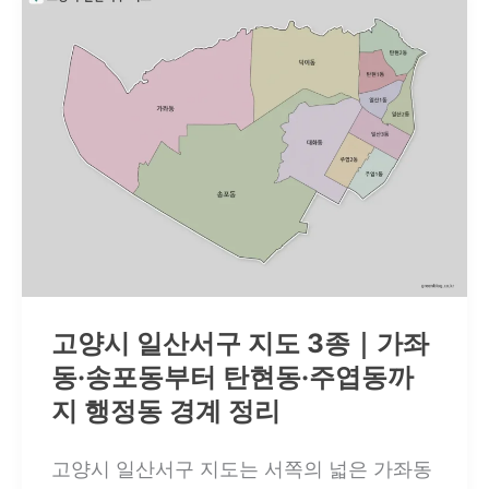
인
계
구
지
도
에
서
확
인
하
고양시 일산서구 지도 3종｜가좌
는
동·송포동부터 탄현동·주엽동까
모
지 행정동 경계 정리
현
읍
고양시 일산서구 지도는 서쪽의 넓은 가좌동