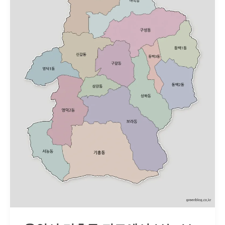
도
다
운
로
드
｜
11
개
행
정
동
경
계