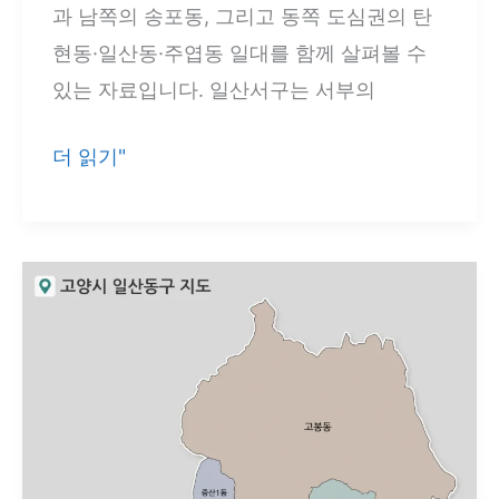
·
과 남쪽의 송포동, 그리고 동쪽 도심권의 탄
포
현동·일산동·주엽동 일대를 함께 살펴볼 수
곡
있는 자료입니다. 일산서구는 서부의
읍
·
고
더 읽기"
양
양
지
시
면
일
·
산
백
서
암
구
면
지
위
도
치
3