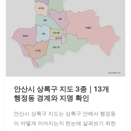
｜
12
개
행
정
동
경
계
와
안산시 상록구 지도 3종｜13개
지
행정동 경계와 지명 확인
명
안산시 상록구 지도는 상록구 안에서 행정동
확
이 어떻게 이어지는지 한눈에 살펴보기 위한
인