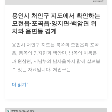
동
·
용인시 처인구 지도에서 확인하는
동
모현읍·포곡읍·양지면·백암면 위
백
치와 읍면동 경계
동
권
용인시 처인구 지도는 북쪽의 모현읍과 포곡
역
읍, 동쪽의 양지면과 백암면, 남쪽의 이동읍
과
과 원삼면, 서남부의 남사읍까지 함께 살펴볼
15
수 있는 자료입니다. 처인구는
개
용
더 읽기"
행
인
정
시
동
처
경