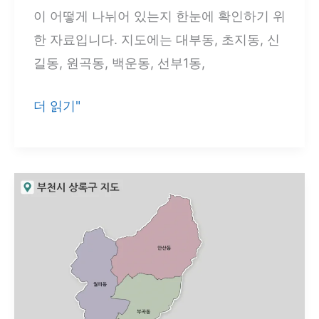
부
이 어떻게 나뉘어 있는지 한눈에 확인하기 위
·
한 자료입니다. 지도에는 대부동, 초지동, 신
도
길동, 원곡동, 백운동, 선부1동,
심
·
안
더 읽기"
남
산
부
시
생
단
활
원
권
구
확
지
인
도
3
종