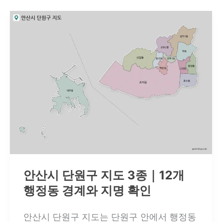
계
덕
비
양
교
구
지
도
｜
21
개
행
정
안산시 단원구 지도 3종｜12개
동
행정동 경계와 지명 확인
과
북
안산시 단원구 지도는 단원구 안에서 행정동