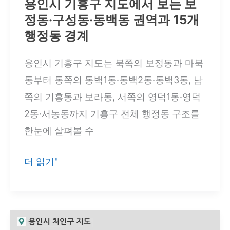
용인시 기흥구 지도에서 보는 보
와
정동·구성동·동백동 권역과 15개
동
행정동 경계
별
위
용인시 기흥구 지도는 북쪽의 보정동과 마북
치
동부터 동쪽의 동백1동·동백2동·동백3동, 남
쪽의 기흥동과 보라동, 서쪽의 영덕1동·영덕
2동·서농동까지 기흥구 전체 행정동 구조를
한눈에 살펴볼 수
용
더 읽기"
인
시
기
흥